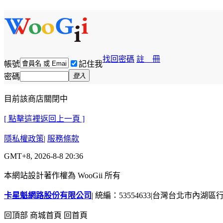
找回密碼
註 冊
帳號
記住我
密碼
登入
目前該商店關閉中
[ 點擊這裡返回上一頁 ]
隱私權政策
|
服務條款
GMT+8, 2026-8-8 20:36
本網站設計著作權為 WooGii 所有
卡星魁網路股份有限公司
|
統編：53554633
|
台灣台北市內湖區行善
回頂部
商城首頁
回首頁