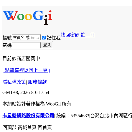
找回密碼
註 冊
帳號
記住我
密碼
登入
目前該商店關閉中
[ 點擊這裡返回上一頁 ]
隱私權政策
|
服務條款
GMT+8, 2026-8-6 17:54
本網站設計著作權為 WooGii 所有
卡星魁網路股份有限公司
|
統編：53554633
|
台灣台北市內湖區行善
回頂部
商城首頁
回首頁