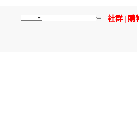
社群
|
購