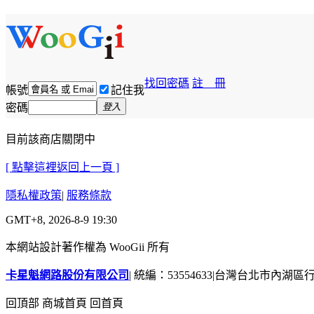
找回密碼
註 冊
帳號
記住我
密碼
登入
目前該商店關閉中
[ 點擊這裡返回上一頁 ]
隱私權政策
|
服務條款
GMT+8, 2026-8-9 19:30
本網站設計著作權為 WooGii 所有
卡星魁網路股份有限公司
|
統編：53554633
|
台灣台北市內湖區行善
回頂部
商城首頁
回首頁