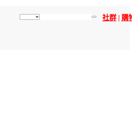
社群
|
購