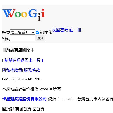
找回密碼
註 冊
帳號
記住我
密碼
登入
目前該商店關閉中
[ 點擊這裡返回上一頁 ]
隱私權政策
|
服務條款
GMT+8, 2026-8-8 19:01
本網站設計著作權為 WooGii 所有
卡星魁網路股份有限公司
|
統編：53554633
|
台灣台北市內湖區行善
回頂部
商城首頁
回首頁