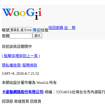
找回密碼
註 冊
帳號
記住我
密碼
登入
目前該商店關閉中
[ 點擊這裡返回上一頁 ]
隱私權政策
|
服務條款
GMT+8, 2026-8-7 21:32
本網站設計著作權為 WooGii 所有
卡星魁網路股份有限公司
|
統編：53554633
|
台灣台北市內湖區行善
回頂部
商城首頁
回首頁