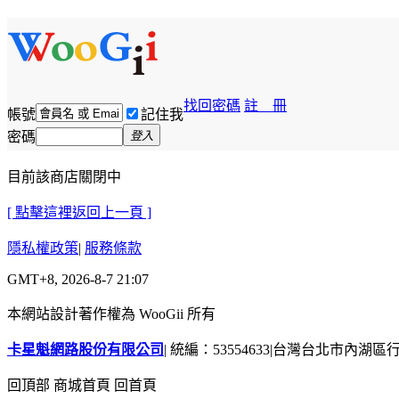
找回密碼
註 冊
帳號
記住我
密碼
登入
目前該商店關閉中
[ 點擊這裡返回上一頁 ]
隱私權政策
|
服務條款
GMT+8, 2026-8-7 21:07
本網站設計著作權為 WooGii 所有
卡星魁網路股份有限公司
|
統編：53554633
|
台灣台北市內湖區行善
回頂部
商城首頁
回首頁