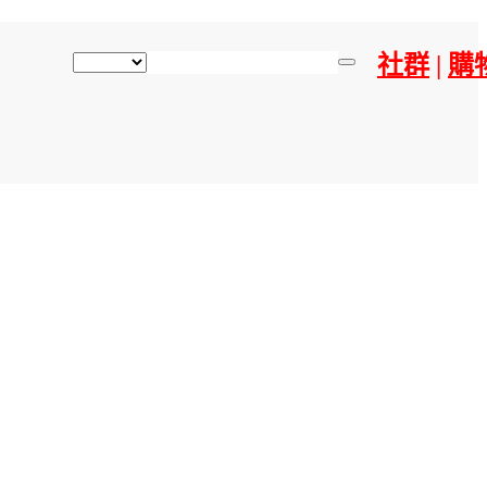
社群
|
購