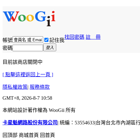
找回密碼
註 冊
帳號
記住我
密碼
登入
目前該商店關閉中
[ 點擊這裡返回上一頁 ]
隱私權政策
|
服務條款
GMT+8, 2026-8-7 10:58
本網站設計著作權為 WooGii 所有
卡星魁網路股份有限公司
|
統編：53554633
|
台灣台北市內湖區行善
回頂部
商城首頁
回首頁