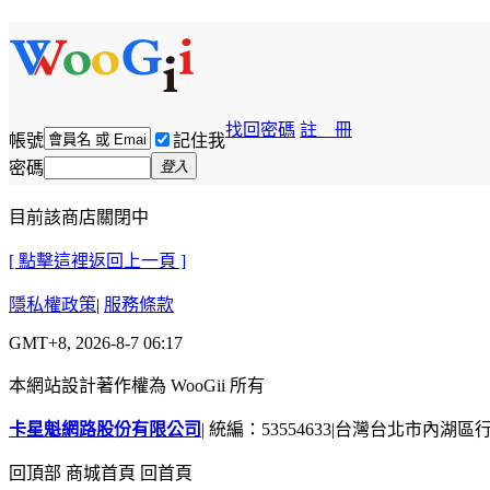
找回密碼
註 冊
帳號
記住我
密碼
登入
目前該商店關閉中
[ 點擊這裡返回上一頁 ]
隱私權政策
|
服務條款
GMT+8, 2026-8-7 06:17
本網站設計著作權為 WooGii 所有
卡星魁網路股份有限公司
|
統編：53554633
|
台灣台北市內湖區行善
回頂部
商城首頁
回首頁