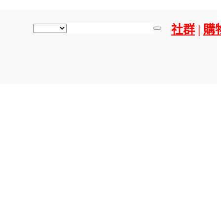
社群
|
購