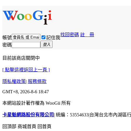
找回密碼
註 冊
帳號
記住我
密碼
登入
目前該商店關閉中
[ 點擊這裡返回上一頁 ]
隱私權政策
|
服務條款
GMT+8, 2026-8-6 18:47
本網站設計著作權為 WooGii 所有
卡星魁網路股份有限公司
|
統編：53554633
|
台灣台北市內湖區行善
回頂部
商城首頁
回首頁