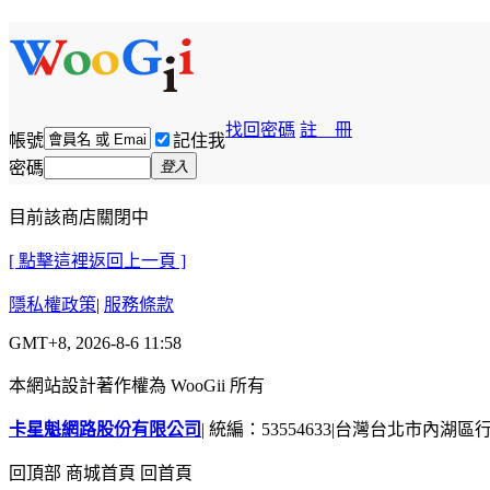
找回密碼
註 冊
帳號
記住我
密碼
登入
目前該商店關閉中
[ 點擊這裡返回上一頁 ]
隱私權政策
|
服務條款
GMT+8, 2026-8-6 11:58
本網站設計著作權為 WooGii 所有
卡星魁網路股份有限公司
|
統編：53554633
|
台灣台北市內湖區行善
回頂部
商城首頁
回首頁