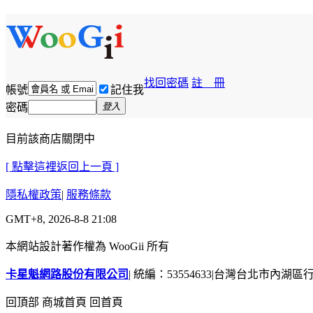
找回密碼
註 冊
帳號
記住我
密碼
登入
目前該商店關閉中
[ 點擊這裡返回上一頁 ]
隱私權政策
|
服務條款
GMT+8, 2026-8-8 21:08
本網站設計著作權為 WooGii 所有
卡星魁網路股份有限公司
|
統編：53554633
|
台灣台北市內湖區行善
回頂部
商城首頁
回首頁