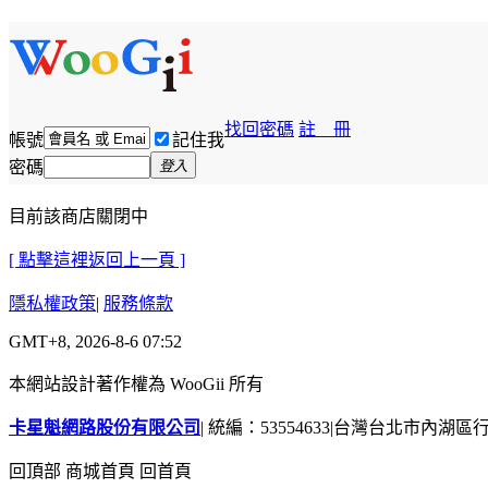
找回密碼
註 冊
帳號
記住我
密碼
登入
目前該商店關閉中
[ 點擊這裡返回上一頁 ]
隱私權政策
|
服務條款
GMT+8, 2026-8-6 07:52
本網站設計著作權為 WooGii 所有
卡星魁網路股份有限公司
|
統編：53554633
|
台灣台北市內湖區行善
回頂部
商城首頁
回首頁