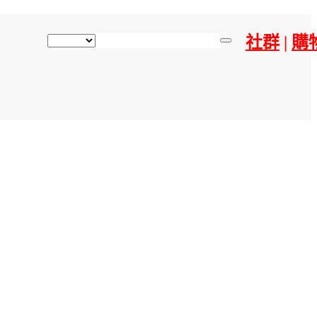
社群
|
購