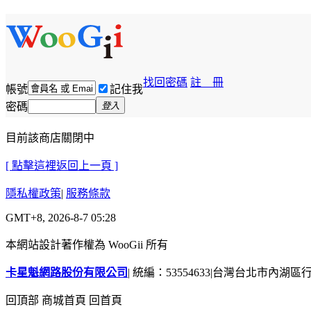
找回密碼
註 冊
帳號
記住我
密碼
登入
目前該商店關閉中
[ 點擊這裡返回上一頁 ]
隱私權政策
|
服務條款
GMT+8, 2026-8-7 05:28
本網站設計著作權為 WooGii 所有
卡星魁網路股份有限公司
|
統編：53554633
|
台灣台北市內湖區行善
回頂部
商城首頁
回首頁