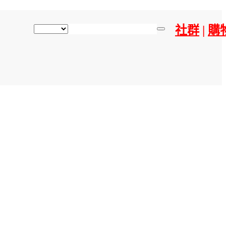
社群
|
購