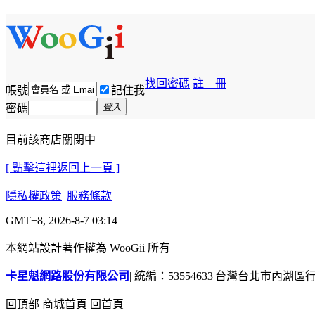
找回密碼
註 冊
帳號
記住我
密碼
登入
目前該商店關閉中
[ 點擊這裡返回上一頁 ]
隱私權政策
|
服務條款
GMT+8, 2026-8-7 03:14
本網站設計著作權為 WooGii 所有
卡星魁網路股份有限公司
|
統編：53554633
|
台灣台北市內湖區行善
回頂部
商城首頁
回首頁