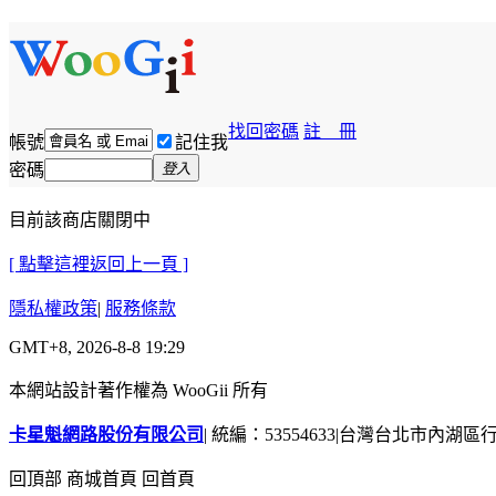
找回密碼
註 冊
帳號
記住我
密碼
登入
目前該商店關閉中
[ 點擊這裡返回上一頁 ]
隱私權政策
|
服務條款
GMT+8, 2026-8-8 19:29
本網站設計著作權為 WooGii 所有
卡星魁網路股份有限公司
|
統編：53554633
|
台灣台北市內湖區行善
回頂部
商城首頁
回首頁