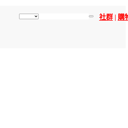
社群
|
購