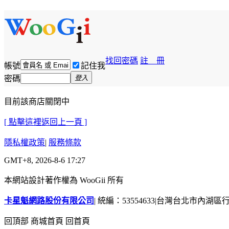
找回密碼
註 冊
帳號
記住我
密碼
登入
目前該商店關閉中
[ 點擊這裡返回上一頁 ]
隱私權政策
|
服務條款
GMT+8, 2026-8-6 17:27
本網站設計著作權為 WooGii 所有
卡星魁網路股份有限公司
|
統編：53554633
|
台灣台北市內湖區行善
回頂部
商城首頁
回首頁