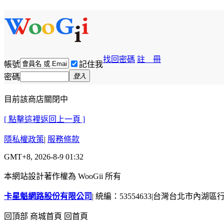
找回密碼
註 冊
帳號
記住我
密碼
登入
目前該商店關閉中
[ 點擊這裡返回上一頁 ]
隱私權政策
|
服務條款
GMT+8, 2026-8-9 01:32
本網站設計著作權為 WooGii 所有
卡星魁網路股份有限公司
|
統編：53554633
|
台灣台北市內湖區行善
回頂部
商城首頁
回首頁