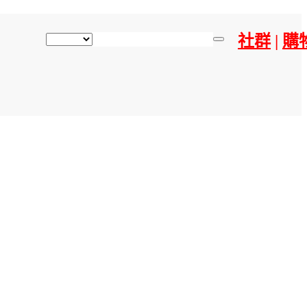
社群
|
購