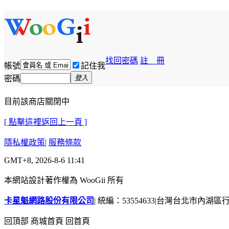
找回密碼
註 冊
帳號
記住我
密碼
登入
目前該商店關閉中
[ 點擊這裡返回上一頁 ]
隱私權政策
|
服務條款
GMT+8, 2026-8-6 11:41
本網站設計著作權為 WooGii 所有
卡星魁網路股份有限公司
|
統編：53554633
|
台灣台北市內湖區行善
回頂部
商城首頁
回首頁