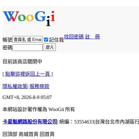
找回密碼
註 冊
帳號
記住我
密碼
登入
目前該商店關閉中
[ 點擊這裡返回上一頁 ]
隱私權政策
|
服務條款
GMT+8, 2026-8-9 05:07
本網站設計著作權為 WooGii 所有
卡星魁網路股份有限公司
|
統編：53554633
|
台灣台北市內湖區行善
回頂部
商城首頁
回首頁