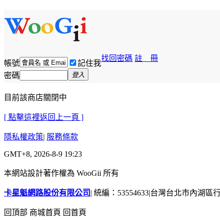
找回密碼
註 冊
帳號
記住我
密碼
登入
目前該商店關閉中
[ 點擊這裡返回上一頁 ]
隱私權政策
|
服務條款
GMT+8, 2026-8-9 19:23
本網站設計著作權為 WooGii 所有
卡星魁網路股份有限公司
|
統編：53554633
|
台灣台北市內湖區行善
回頂部
商城首頁
回首頁