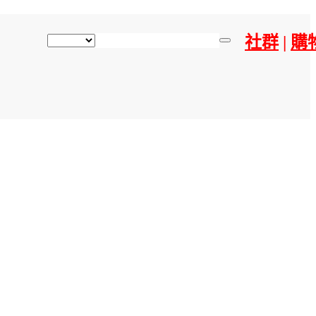
社群
|
購