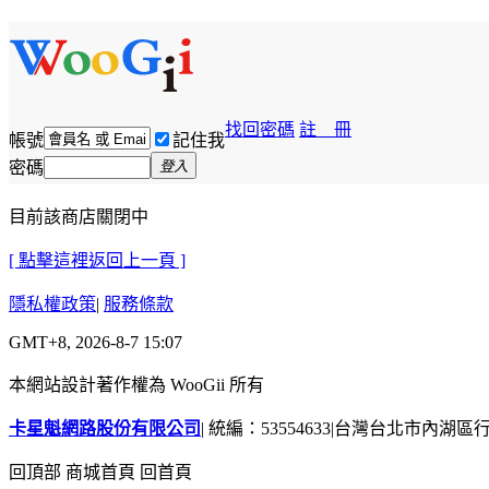
找回密碼
註 冊
帳號
記住我
密碼
登入
目前該商店關閉中
[ 點擊這裡返回上一頁 ]
隱私權政策
|
服務條款
GMT+8, 2026-8-7 15:07
本網站設計著作權為 WooGii 所有
卡星魁網路股份有限公司
|
統編：53554633
|
台灣台北市內湖區行善
回頂部
商城首頁
回首頁