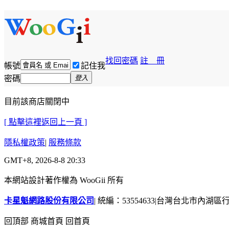
找回密碼
註 冊
帳號
記住我
密碼
登入
目前該商店關閉中
[ 點擊這裡返回上一頁 ]
隱私權政策
|
服務條款
GMT+8, 2026-8-8 20:33
本網站設計著作權為 WooGii 所有
卡星魁網路股份有限公司
|
統編：53554633
|
台灣台北市內湖區行善
回頂部
商城首頁
回首頁