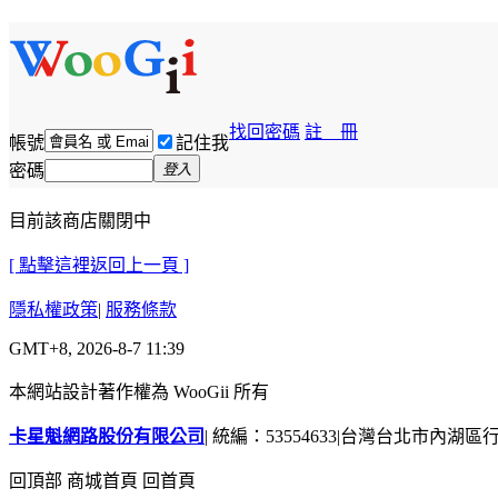
找回密碼
註 冊
帳號
記住我
密碼
登入
目前該商店關閉中
[ 點擊這裡返回上一頁 ]
隱私權政策
|
服務條款
GMT+8, 2026-8-7 11:39
本網站設計著作權為 WooGii 所有
卡星魁網路股份有限公司
|
統編：53554633
|
台灣台北市內湖區行善
回頂部
商城首頁
回首頁