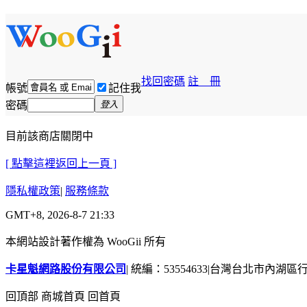
找回密碼
註 冊
帳號
記住我
密碼
登入
目前該商店關閉中
[ 點擊這裡返回上一頁 ]
隱私權政策
|
服務條款
GMT+8, 2026-8-7 21:33
本網站設計著作權為 WooGii 所有
卡星魁網路股份有限公司
|
統編：53554633
|
台灣台北市內湖區行善
回頂部
商城首頁
回首頁