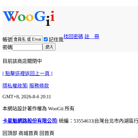
找回密碼
註 冊
帳號
記住我
密碼
登入
目前該商店關閉中
[ 點擊這裡返回上一頁 ]
隱私權政策
|
服務條款
GMT+8, 2026-8-6 20:11
本網站設計著作權為 WooGii 所有
卡星魁網路股份有限公司
|
統編：53554633
|
台灣台北市內湖區行善
回頂部
商城首頁
回首頁