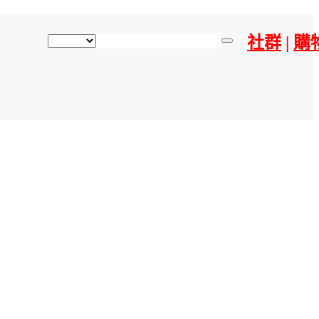
社群
|
購