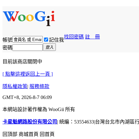
找回密碼
註 冊
帳號
記住我
密碼
登入
目前該商店關閉中
[ 點擊這裡返回上一頁 ]
隱私權政策
|
服務條款
GMT+8, 2026-8-7 06:09
本網站設計著作權為 WooGii 所有
卡星魁網路股份有限公司
|
統編：53554633
|
台灣台北市內湖區行善
回頂部
商城首頁
回首頁