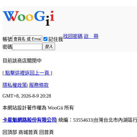
找回密碼
註 冊
帳號
記住我
密碼
登入
目前該商店關閉中
[ 點擊這裡返回上一頁 ]
隱私權政策
|
服務條款
GMT+8, 2026-8-9 20:28
本網站設計著作權為 WooGii 所有
卡星魁網路股份有限公司
|
統編：53554633
|
台灣台北市內湖區行善
回頂部
商城首頁
回首頁