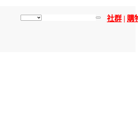
社群
|
購