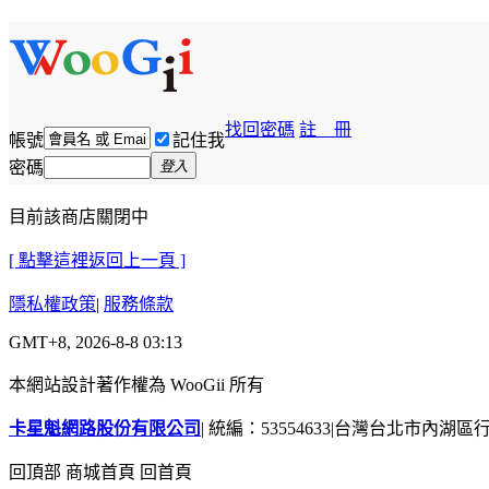
找回密碼
註 冊
帳號
記住我
密碼
登入
目前該商店關閉中
[ 點擊這裡返回上一頁 ]
隱私權政策
|
服務條款
GMT+8, 2026-8-8 03:13
本網站設計著作權為 WooGii 所有
卡星魁網路股份有限公司
|
統編：53554633
|
台灣台北市內湖區行善
回頂部
商城首頁
回首頁