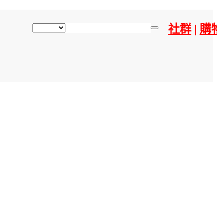
社群
|
購