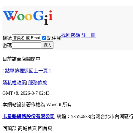
找回密碼
註 冊
帳號
記住我
密碼
登入
目前該商店關閉中
[ 點擊這裡返回上一頁 ]
隱私權政策
|
服務條款
GMT+8, 2026-8-7 02:43
本網站設計著作權為 WooGii 所有
卡星魁網路股份有限公司
|
統編：53554633
|
台灣台北市內湖區行善
回頂部
商城首頁
回首頁