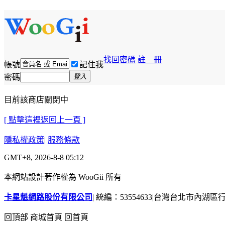
找回密碼
註 冊
帳號
記住我
密碼
登入
目前該商店關閉中
[ 點擊這裡返回上一頁 ]
隱私權政策
|
服務條款
GMT+8, 2026-8-8 05:12
本網站設計著作權為 WooGii 所有
卡星魁網路股份有限公司
|
統編：53554633
|
台灣台北市內湖區行善
回頂部
商城首頁
回首頁