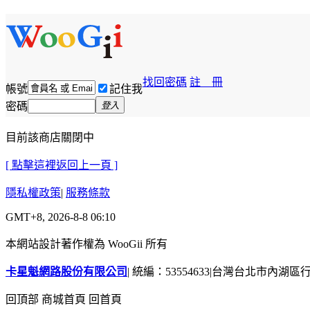
找回密碼
註 冊
帳號
記住我
密碼
登入
目前該商店關閉中
[ 點擊這裡返回上一頁 ]
隱私權政策
|
服務條款
GMT+8, 2026-8-8 06:10
本網站設計著作權為 WooGii 所有
卡星魁網路股份有限公司
|
統編：53554633
|
台灣台北市內湖區行善
回頂部
商城首頁
回首頁