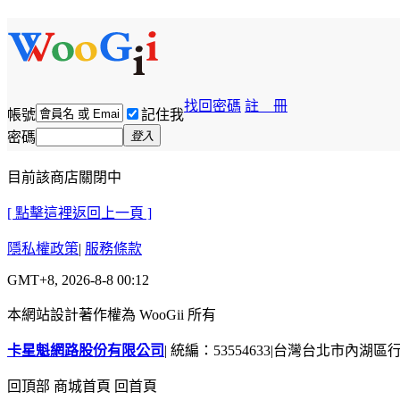
找回密碼
註 冊
帳號
記住我
密碼
登入
目前該商店關閉中
[ 點擊這裡返回上一頁 ]
隱私權政策
|
服務條款
GMT+8, 2026-8-8 00:12
本網站設計著作權為 WooGii 所有
卡星魁網路股份有限公司
|
統編：53554633
|
台灣台北市內湖區行善
回頂部
商城首頁
回首頁