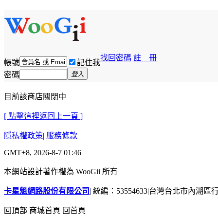
找回密碼
註 冊
帳號
記住我
密碼
登入
目前該商店關閉中
[ 點擊這裡返回上一頁 ]
隱私權政策
|
服務條款
GMT+8, 2026-8-7 01:46
本網站設計著作權為 WooGii 所有
卡星魁網路股份有限公司
|
統編：53554633
|
台灣台北市內湖區行善
回頂部
商城首頁
回首頁