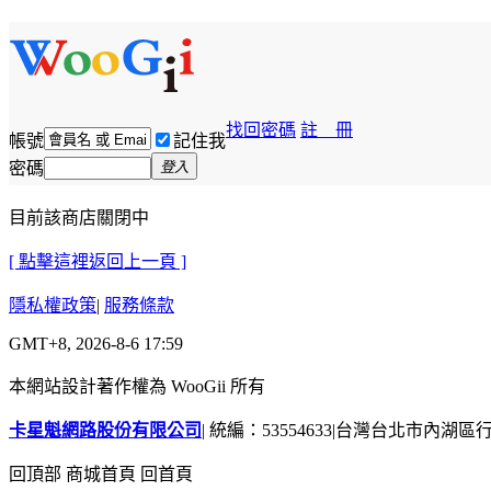
找回密碼
註 冊
帳號
記住我
密碼
登入
目前該商店關閉中
[ 點擊這裡返回上一頁 ]
隱私權政策
|
服務條款
GMT+8, 2026-8-6 17:59
本網站設計著作權為 WooGii 所有
卡星魁網路股份有限公司
|
統編：53554633
|
台灣台北市內湖區行善
回頂部
商城首頁
回首頁