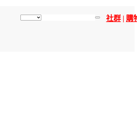
社群
|
購