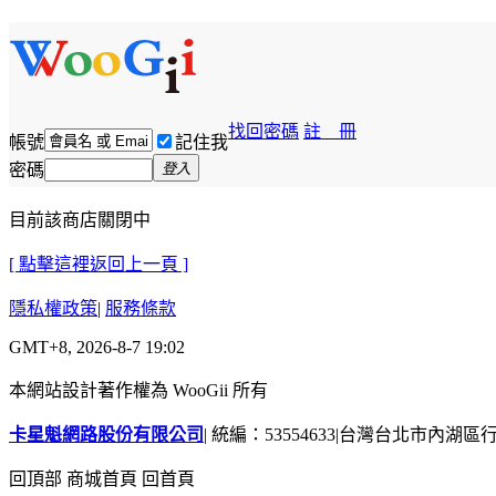
找回密碼
註 冊
帳號
記住我
密碼
登入
目前該商店關閉中
[ 點擊這裡返回上一頁 ]
隱私權政策
|
服務條款
GMT+8, 2026-8-7 19:02
本網站設計著作權為 WooGii 所有
卡星魁網路股份有限公司
|
統編：53554633
|
台灣台北市內湖區行善
回頂部
商城首頁
回首頁