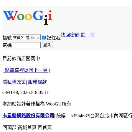
找回密碼
註 冊
帳號
記住我
密碼
登入
目前該商店關閉中
[ 點擊這裡返回上一頁 ]
隱私權政策
|
服務條款
GMT+8, 2026-8-8 05:11
本網站設計著作權為 WooGii 所有
卡星魁網路股份有限公司
|
統編：53554633
|
台灣台北市內湖區行善
回頂部
商城首頁
回首頁