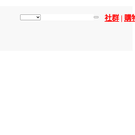
社群
|
購