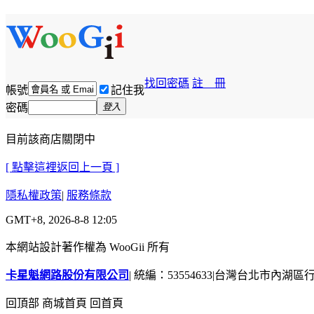
找回密碼
註 冊
帳號
記住我
密碼
登入
目前該商店關閉中
[ 點擊這裡返回上一頁 ]
隱私權政策
|
服務條款
GMT+8, 2026-8-8 12:05
本網站設計著作權為 WooGii 所有
卡星魁網路股份有限公司
|
統編：53554633
|
台灣台北市內湖區行善
回頂部
商城首頁
回首頁