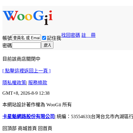
找回密碼
註 冊
帳號
記住我
密碼
登入
目前該商店關閉中
[ 點擊這裡返回上一頁 ]
隱私權政策
|
服務條款
GMT+8, 2026-8-9 12:38
本網站設計著作權為 WooGii 所有
卡星魁網路股份有限公司
|
統編：53554633
|
台灣台北市內湖區行善
回頂部
商城首頁
回首頁