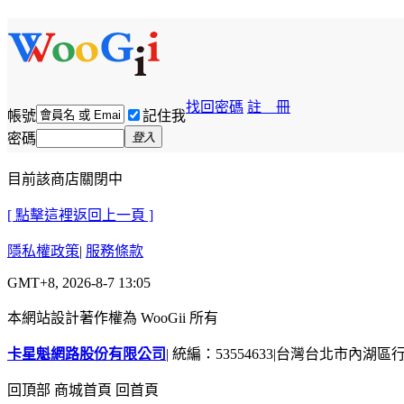
找回密碼
註 冊
帳號
記住我
密碼
登入
目前該商店關閉中
[ 點擊這裡返回上一頁 ]
隱私權政策
|
服務條款
GMT+8, 2026-8-7 13:05
本網站設計著作權為 WooGii 所有
卡星魁網路股份有限公司
|
統編：53554633
|
台灣台北市內湖區行善
回頂部
商城首頁
回首頁