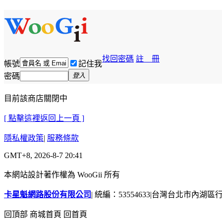
找回密碼
註 冊
帳號
記住我
密碼
登入
目前該商店關閉中
[ 點擊這裡返回上一頁 ]
隱私權政策
|
服務條款
GMT+8, 2026-8-7 20:41
本網站設計著作權為 WooGii 所有
卡星魁網路股份有限公司
|
統編：53554633
|
台灣台北市內湖區行善
回頂部
商城首頁
回首頁