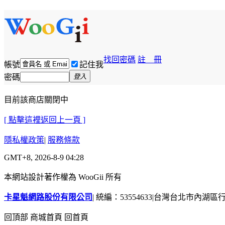
找回密碼
註 冊
帳號
記住我
密碼
登入
目前該商店關閉中
[ 點擊這裡返回上一頁 ]
隱私權政策
|
服務條款
GMT+8, 2026-8-9 04:28
本網站設計著作權為 WooGii 所有
卡星魁網路股份有限公司
|
統編：53554633
|
台灣台北市內湖區行善
回頂部
商城首頁
回首頁