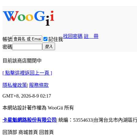
找回密碼
註 冊
帳號
記住我
密碼
登入
目前該商店關閉中
[ 點擊這裡返回上一頁 ]
隱私權政策
|
服務條款
GMT+8, 2026-8-9 02:17
本網站設計著作權為 WooGii 所有
卡星魁網路股份有限公司
|
統編：53554633
|
台灣台北市內湖區行善
回頂部
商城首頁
回首頁