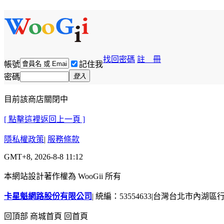
找回密碼
註 冊
帳號
記住我
密碼
登入
目前該商店關閉中
[ 點擊這裡返回上一頁 ]
隱私權政策
|
服務條款
GMT+8, 2026-8-8 11:12
本網站設計著作權為 WooGii 所有
卡星魁網路股份有限公司
|
統編：53554633
|
台灣台北市內湖區行善
回頂部
商城首頁
回首頁