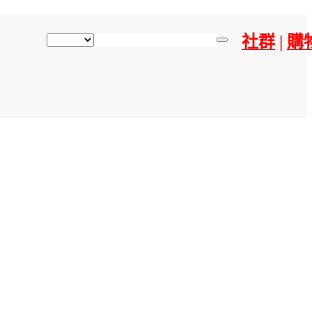
社群
|
購