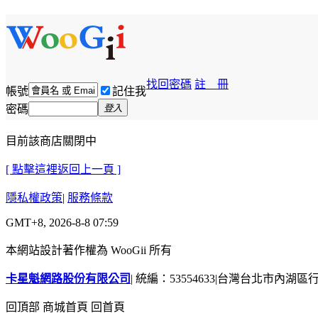
找回密碼
註 冊
帳號
記住我
密碼
登入
目前該商店關閉中
[ 點擊這裡返回上一頁 ]
隱私權政策
|
服務條款
GMT+8, 2026-8-8 07:59
本網站設計著作權為 WooGii 所有
卡星魁網路股份有限公司
|
統編：53554633
|
台灣台北市內湖區行善
回頂部
商城首頁
回首頁