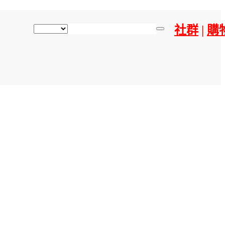
社群
|
購