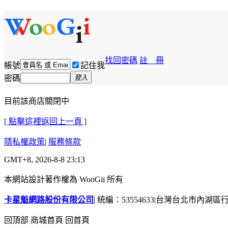
找回密碼
註 冊
帳號
記住我
密碼
登入
目前該商店關閉中
[ 點擊這裡返回上一頁 ]
隱私權政策
|
服務條款
GMT+8, 2026-8-8 23:13
本網站設計著作權為 WooGii 所有
卡星魁網路股份有限公司
|
統編：53554633
|
台灣台北市內湖區行善
回頂部
商城首頁
回首頁