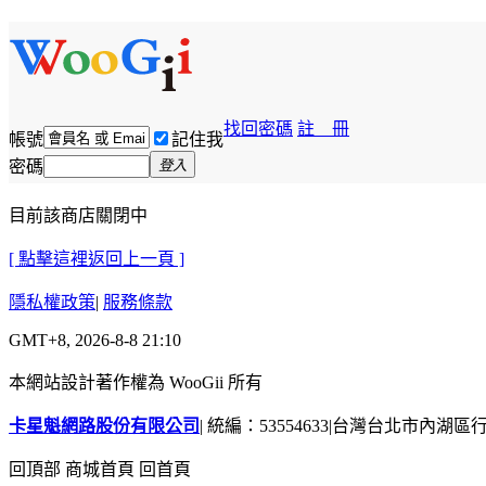
找回密碼
註 冊
帳號
記住我
密碼
登入
目前該商店關閉中
[ 點擊這裡返回上一頁 ]
隱私權政策
|
服務條款
GMT+8, 2026-8-8 21:10
本網站設計著作權為 WooGii 所有
卡星魁網路股份有限公司
|
統編：53554633
|
台灣台北市內湖區行善
回頂部
商城首頁
回首頁