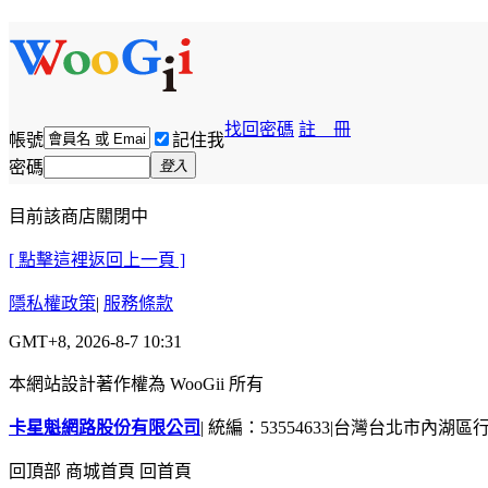
找回密碼
註 冊
帳號
記住我
密碼
登入
目前該商店關閉中
[ 點擊這裡返回上一頁 ]
隱私權政策
|
服務條款
GMT+8, 2026-8-7 10:31
本網站設計著作權為 WooGii 所有
卡星魁網路股份有限公司
|
統編：53554633
|
台灣台北市內湖區行善
回頂部
商城首頁
回首頁