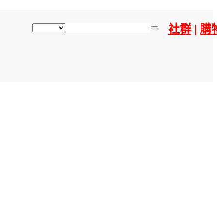
社群
|
購