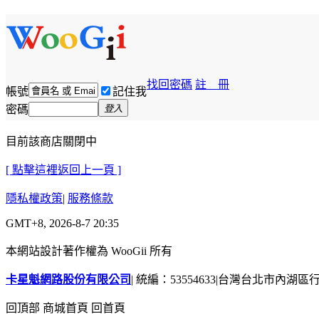
找回密碼
註 冊
帳號
記住我
密碼
登入
目前該商店關閉中
[ 點擊這裡返回上一頁 ]
隱私權政策
|
服務條款
GMT+8, 2026-8-7 20:35
本網站設計著作權為 WooGii 所有
卡星魁網路股份有限公司
|
統編：53554633
|
台灣台北市內湖區行善
回頂部
商城首頁
回首頁