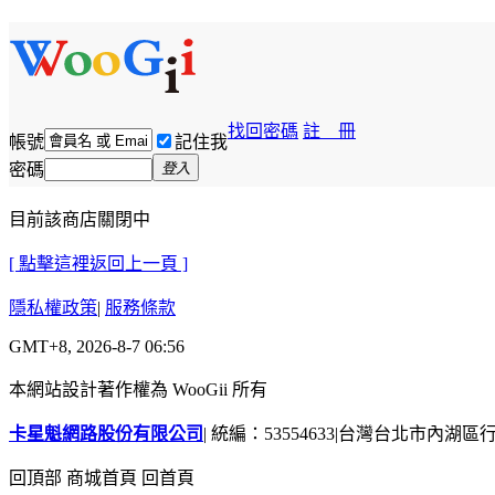
找回密碼
註 冊
帳號
記住我
密碼
登入
目前該商店關閉中
[ 點擊這裡返回上一頁 ]
隱私權政策
|
服務條款
GMT+8, 2026-8-7 06:56
本網站設計著作權為 WooGii 所有
卡星魁網路股份有限公司
|
統編：53554633
|
台灣台北市內湖區行善
回頂部
商城首頁
回首頁