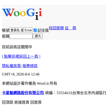
找回密碼
註 冊
帳號
記住我
密碼
登入
目前該商店關閉中
[ 點擊這裡返回上一頁 ]
隱私權政策
|
服務條款
GMT+8, 2026-8-6 12:46
本網站設計著作權為 WooGii 所有
卡星魁網路股份有限公司
|
統編：53554633
|
台灣台北市內湖區行善
回頂部
商城首頁
回首頁